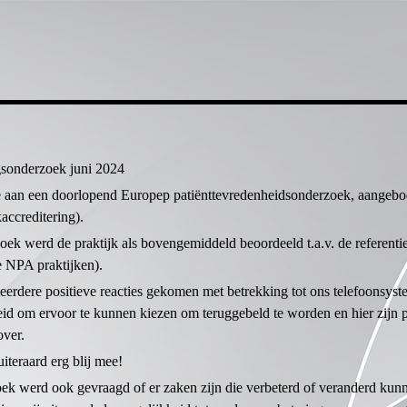
gsonderzoek juni 2024
 aan een doorlopend Europep patiënttevredenheidsonderzoek, aangeb
accreditering).
zoek werd de praktijk als bovengemiddeld beoordeeld t.a.v. de referenti
 NPA praktijken).
eerdere positieve reacties gekomen met betrekking tot ons telefoonsyst
id om ervoor te kunnen kiezen om teruggebeld te worden en hier zijn p
over.
uiteraard erg blij mee!
oek werd ook gevraagd of er zaken zijn die verbeterd of veranderd kun