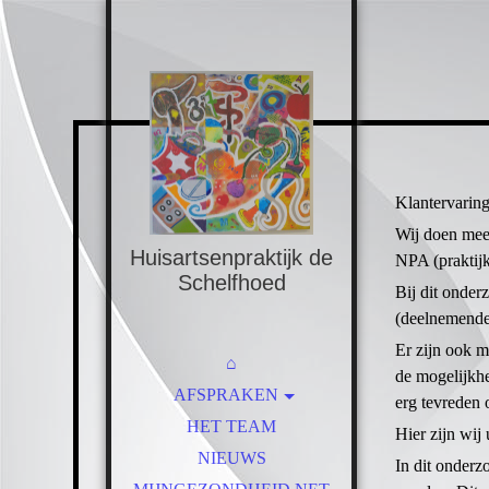
Klantervarin
Wij doen mee
Huisartsenpraktijk de
NPA (praktijk
Schelfhoed
Bij dit onder
(deelnemende
Er zijn ook m
⌂
de mogelijkhe
AFSPRAKEN
erg tevreden 
HUISREGELS
HET TEAM
Hier zijn wij 
AFSPRAKEN AFZEGGEN
NIEUWS
In dit onderz