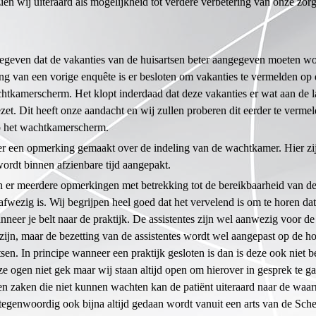
ien wij uiteraard als mogelijkheid tot verdere verbetering van onze zorg
egeven dat de vakanties van de huisartsen beter aangegeven moeten w
ng van een vorige enquête is er besloten om vakanties te vermelden op
htkamerscherm. Het klopt inderdaad dat deze vakanties er wat aan de l
et. Dit heeft onze aandacht en wij zullen proberen dit eerder te verme
p het wachtkamerscherm.
er een opmerking gemaakt over de indeling van de wachtkamer. Hier zi
ordt binnen afzienbare tijd aangepakt.
n er meerdere opmerkingen met betrekking tot de bereikbaarheid van de
afwezig is. Wij begrijpen heel goed dat het vervelend is om te horen dat 
nneer je belt naar de praktijk. De assistentes zijn wel aanwezig voor de
zijn, maar de bezetting van de assistentes wordt wel aangepast op de h
sen. In principe wanneer een praktijk gesloten is dan is deze ook niet b
onze ogen niet gek maar wij staan altijd open om hierover in gesprek te g
n zaken die niet kunnen wachten kan de patiënt uiteraard naar de waa
tegenwoordig ook bijna altijd gedaan wordt vanuit een arts van de Sch