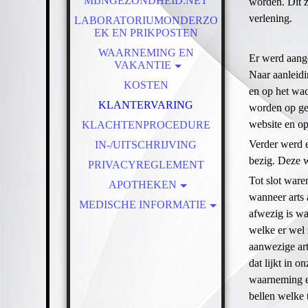
MIJNGEZONDHEID.NET
worden. Dit z
verlening.
LABORATORIUMONDERZO
EK EN PRIKPOSTEN
WAARNEMING EN
Er werd aang
VAKANTIE
Naar aanleidi
VAKANTIE
KOSTEN
en op het wac
KLANTERVARING
worden op gez
website en o
KLACHTENPROCEDURE
Verder werd 
IN-/UITSCHRIJVING
bezig. Deze w
PRIVACYREGLEMENT
Tot slot ware
APOTHEKEN
wanneer arts 
MEDISCHE INFORMATIE
DE SCHELFHORST
afwezig is wa
MEDICATIE EN OP REIS
BUURTAPOTHEEK
welke er wel 
SLUITERSVELD
COPD
aanwezige art
dat lijkt in 
HART- EN VAATZIEKTEN
DE KOLK
waarneming e
AALDERINK
DIABETES
bellen welke 
ACACIA
GGZ