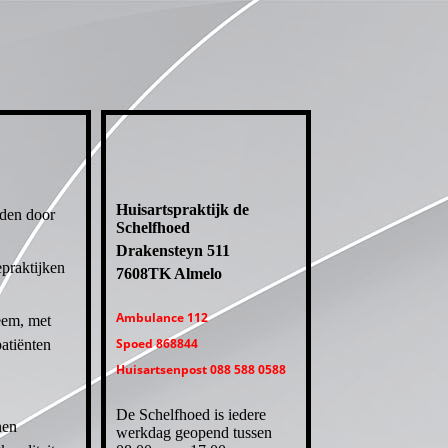
Huisartspraktijk de
oden door
Schelfhoed
Drakensteyn 511
epraktijken
7608TK Almelo
Ambulance 112
eem, met
Spoed 868844
atiënten
Huisartsenpost 088 588 0588
De Schelfhoed is iedere
nen
werkdag geopend tussen