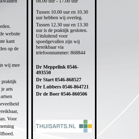
kwaliteit
08.00 uur - 17.00 uur
Tussen 10.00 uur en 10.30
uur hebben wij overleg.
Tussen 12.30 uur en 13.30
orden.
uur is de praktijk gesloten.
 de website
Uitsluitend voor
ate kant
spoedgevallen zijn wij
bereikbaar via
lden op de
telefoonnummer: 868844
jn wij mee
Dr Meppelink 0546-
493550
Dr Start 0546-868527
 praktijk
Dr Lubbers 0546-864721
je arts
Dr de Boer 0546-860506
 artsen
oeveelheid
ereikbaar,
aan. Voor
rneming
elfhoed.