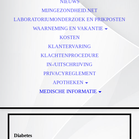
AFSPRAKEN AFZEGGEN
NIEUWS
MIJNGEZONDHEID.NET
LABORATORIUMONDERZOEK EN PRIKPOSTEN
WAARNEMING EN VAKANTIE
VAKANTIE
KOSTEN
KLANTERVARING
KLACHTENPROCEDURE
IN-/UITSCHRIJVING
PRIVACYREGLEMENT
APOTHEKEN
MEDISCHE INFORMATIE
DE SCHELFHORST
MEDICATIE EN OP REIS
BUURTAPOTHEEK
SLUITERSVELD
COPD
HART- EN VAATZIEKTEN
DE KOLK
AALDERINK
DIABETES
Diabetes
ACACIA
GGZ