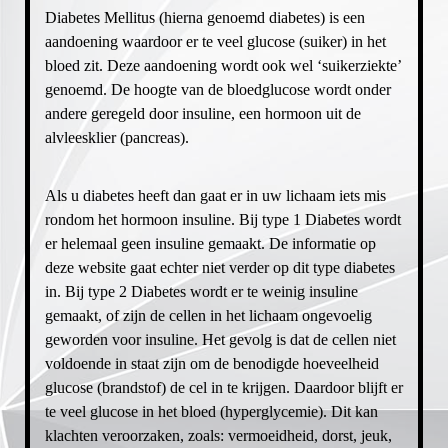
Diabetes Mellitus (hierna genoemd diabetes) is een
BEVOLKINGSONDERZOEK
LAMBERTS-BAKKER
aandoening waardoor er te veel glucose (suiker) in het
WINDMOLENBROEK
THUISARTS.NL
bloed zit. Deze aandoening wordt ook wel ‘suikerziekte’
SEKSUALITEIT
genoemd. De hoogte van de bloedglucose wordt onder
andere geregeld door insuline, een hormoon uit de
alvleesklier (pancreas).
Als u diabetes heeft dan gaat er in uw lichaam iets mis
rondom het hormoon insuline. Bij type 1 Diabetes wordt
er helemaal geen insuline gemaakt. De informatie op
deze website gaat echter niet verder op dit type diabetes
in. Bij type 2 Diabetes wordt er te weinig insuline
gemaakt, of zijn de cellen in het lichaam ongevoelig
geworden voor insuline. Het gevolg is dat de cellen niet
voldoende in staat zijn om de benodigde hoeveelheid
glucose (brandstof) de cel in te krijgen. Daardoor blijft er
te veel glucose in het bloed (hyperglycemie). Dit kan
klachten veroorzaken, zoals: vermoeidheid, dorst, jeuk,